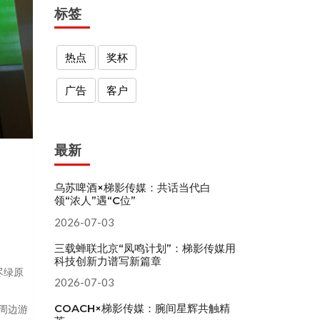
标签
热点
奖杯
广告
客户
最新
乌苏啤酒×梯影传媒：共话当代白
领“浓人”遇“C位”
2026-07-03
三载蝉联北京“凤鸣计划”：梯影传媒用
科技创新力谱写新篇章
尽绿原
2026-07-03
COACH×梯影传媒：腕间星辉共触精
周边游