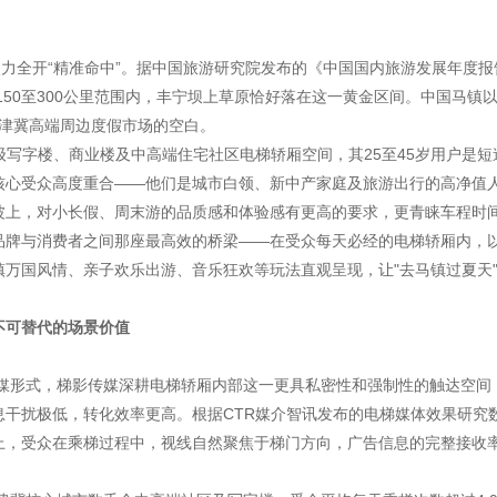
火力全开“精准命中”。据中国旅游研究院发布的《中国国内旅游发展年度报
150至300公里范围内，丰宁坝上草原恰好落在这一黄金区间。中国马镇以
京津冀高端周边度假市场的空白。
级写字楼、商业楼及中高端住宅社区电梯轿厢空间，其25至45岁用户是短
核心受众高度重合——他们是城市白领、新中产家庭及旅游出行的高净值
波上，对小长假、周末游的品质感和体验感有更高的要求，更青睐车程时
品牌与消费者之间那座最高效的桥梁——在受众每天必经的电梯轿厢内，
万国风情、亲子欢乐出游、音乐狂欢等玩法直观呈现，让"去马镇过夏天
不可替代的场景价值
梯媒形式，梯影传媒深耕电梯轿厢内部这一更具私密性和强制性的触达空间
干扰极低，转化效率更高。根据CTR媒介智讯发布的电梯媒体效果研究
上，受众在乘梯过程中，视线自然聚焦于梯门方向，广告信息的完整接收