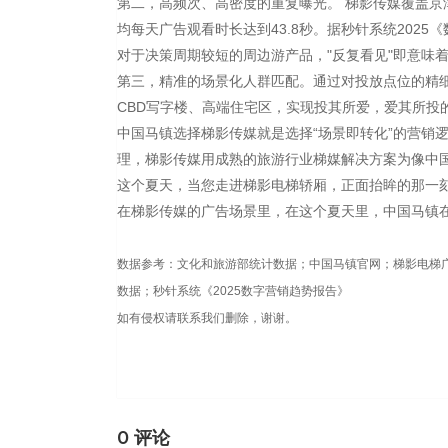
第二，高频次、高密度的重复曝光。 梯影传媒覆盖京
均每天广告观看时长达到43.8秒。据秒针系统202
对于决策周期较短的周边游产品，"反复看见"即意味着
第三，精准的场景化人群匹配。通过对投放点位的精
CBD写字楼、高端住宅区，实现投其所爱，爱其所投
中国马镇选择梯影传媒就是选择“场景即转化”的营销
理，梯影传媒用成熟的旅游行业梯媒解决方案为像中
这个夏天，当您走进梯影电梯轿厢，正面抬眸的那一
在梯影传媒的广告场景里，在这个夏天里，中国马镇
数据参考：文化和旅游部统计数据；中国马镇官网；梯影电梯广
数据；秒针系统《2025数字营销趋势报告》
如有侵权请联系我们删除，谢谢。
0 评论