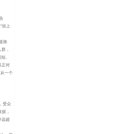
告
"坝上
途旅
人群，
间短、
以正对
"从一个
，受众
数据，
率远超