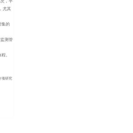
9次，平
，尤其
密集的
放监测管
旅程。
专项研究