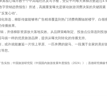
津冀核心城市数千个中高端社区及写字楼，受众平均每天乘梯次数超过4.
5《数字营销趋势报告》所述，高频重复曝光是驱动旅游消费决策的关键因素
"反复心动”。
细化筛选，梯影传媒能够将广告精准覆盖到热门消费商圈辐射楼宇、白领
的传播效果。
逻辑，并借梯影资源放大落地实效。从品牌策略制定、投放点位筛选到投
国马镇一样的优质旅游品牌，提供从曝光到转化的传播支持。
刻，或许就能邂逅一片坝上草原、一匹奔腾的骏马、一段属于全家的美好
在等您。
告实拍；中国旅游研究院《中国国内旅游发展年度报告（2024）》；吾德研究梯媒