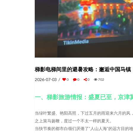
梯影电梯间里的避暑攻略：邂逅中国马镇
2026-07-03 /
0
0
0
702
一、梯影旅游情报：盛夏已至，京津
当绿叶繁盛、艳阳高照，下过五月的雨迎来六月的风
之上策马扬鞭，度过一个不太一样的夏天。
当快节奏的都市白领们厌倦了“人山人海”的远方目的