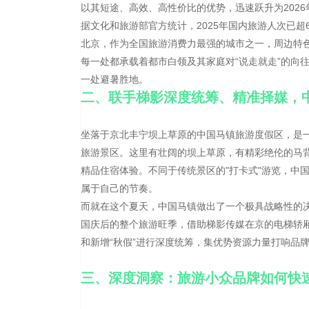
以其短途、高效、高性价比的优势，迅速跃升为202
据文化和旅游部官方统计，2025年国内旅游人次已超
北京，作为全国旅游消费力最强的城市之一，周边特
每一处都承载着都市白领及其家庭对“说走就走”的向
一处避暑胜地。
二、联手梯影深度统筹、精准择媒，
坐落于京北丰宁坝上草原的中国马镇旅游度假区，是一
旅游景区。这里有壮阔的坝上草原，有精彩绝伦的马
精品住宿体验。不同于传统景区的"打卡式"游览，中
属于自己的节奏。
而就在这个夏天，中国马镇做出了一个极具战略性的
国庆后的整个旅游旺季，借助梯影传媒在京的电梯轿
和新增“秋假”进行深度统筹，集优势资源力量打响品
三、深度洞察：旅游小众品牌如何快