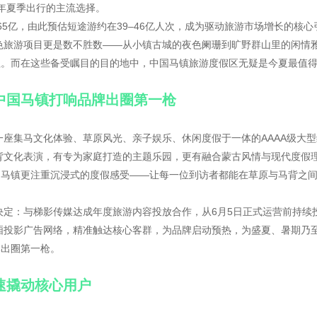
6年夏季出行的主流选择。
65亿，由此预估短途游约在‌39–46亿人次，成为驱动旅游市场增长的核心
色旅游项目更是数不胜数——从小镇古城的夜色阑珊到旷野群山里的闲情
往。而在这些备受瞩目的目的地中，中国马镇旅游度假区无疑是今夏最值
中国马镇打响品牌出圈第一枪
座集马文化体验、草原风光、亲子娱乐、休闲度假于一体的AAAA级大型
背文化表演，有专为家庭打造的主题乐园，更有融合蒙古风情与现代度假
国马镇更注重沉浸式的度假感受——让每一位到访者都能在草原与马背之
决定：与梯影传媒达成年度旅游内容投放合作，从6月5日正式运营前持续
厢投影广告网络，精准触达核心客群，为品牌启动预热，为盛夏、暑期乃
牌出圈第一枪。
速撬动核心用户