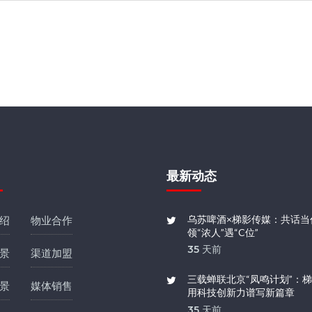
最新动态
乌苏啤酒×梯影传媒：共话当
绍
物业合作
领“浓人”遇“C位”
35 天前
景
渠道加盟
三载蝉联北京“凤鸣计划”：
景
媒体销售
用科技创新力谱写新篇章
35 天前