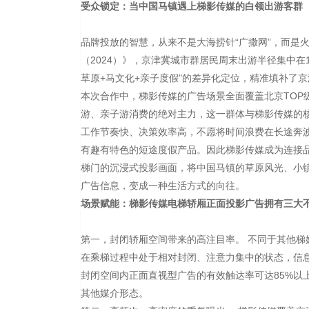
受众锁定：当中国马镇遇上梯影传媒的白领出游客群
品牌投放的智慧，从来不是大海捞针“广撒网”，而是
（2024）》，京津冀城市群居民周末出游半径集中在
草原+马文化+亲子度假"的差异化定位，精准填补了
本次合作中，梯影传媒的广告场景全面覆盖北京TOP
游、亲子游消费的绝对主力，这一群体与梯影传媒的
工作节奏快、决策效率高，不愿将时间浪费在长途奔
有趣有特色的短途度假产品。因此梯影传媒成为连接
梯门的沉浸式投影画面，将中国马镇的草原风光、小镇
广告信息，变成一种生活方式的向往。
场景赋能：梯影传媒电梯轿厢正面投影广告拥有三大
第一，封闭轿厢空间带来的高注目率。 不同于其他
在乘梯过程中处于相对封闭、注意力集中的状态，信息
封闭空间内正面直视型广告的有效触达率可达85%以
其他媒介形态。