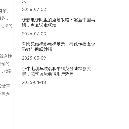
英
2026-07-03
引擎。
雅趣，
梯影电梯间里的避暑攻略：邂逅中国马
镇，今夏说走就走
得期待的
2026-07-03
乐比凭借梯影电梯场景，有效传播夏季
防蚊与助眠妙招
综合性
2025-05-09
理念的
小牛电动车联名和平精英登陆梯影大
间，找到
屏，花式玩法赢得用户热捧
2025-04-18
投放至
至国庆