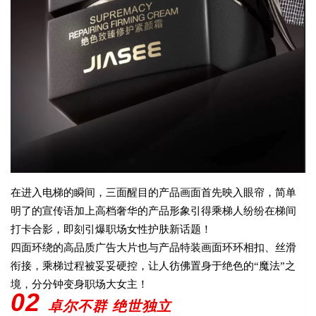
在进入电梯的瞬间，三面醒目的产品画面首先映入眼帘，简单
明了的宣传语加上高档奢华的产品形象引得乘梯人纷纷在梯间
打卡合影，即刻引爆职场女性护肤新话题！
四面环绕的高品质广告大片也与产品特装画面环环相扣、丝滑
衔接，乘梯过程被妥妥硬控，让人彷佛置身于绝色的“魔法”之
境，分分钟变身职场大女主！
02
卓尔不群 绝世独立