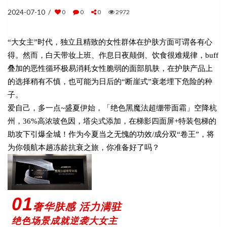
2024-07-10 /
0
0
0
2972
“大女主”时代，独立且精致的女性群体在护肤方面可谓各有心
得。然而，白天带妆上班、作息日夜颠倒、饮食很难规律，buff
叠加的恶性循环极易消耗女性脆弱的面部肌肤，在护肤产品上
的选择稍有不慎，也可能为日后的“断崖式”衰老埋下危险的种
子。
爱自己，多一点~盛夏伊始，「绝色黑魔法超绷带面霜」空降杭
州，36%高浓玻色因，塔尖式添加，在梯影四面屏+特装包梯的
助攻下引爆全城！作为今夏当之无愧的功效/成分双“卷王”，将
为你领航本趟冻龄抗衰之旅，你准备好了吗？
01
奢华肤感 活力满驻
绝色场景成就逆袭大女主