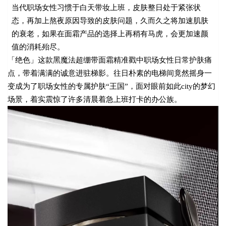
当代职场女性习惯于白天带妆上班，皮肤整日处于紧张状
态，再加上熬夜原因导致的皮肤问题，久而久之将加速肌肤
的衰老，如果在面霜产品的选择上再稍有马虎，会更加速颜
值的消耗殆尽。
「绝色」这款黑魔法超绷带面霜精准戳中职场女性日常护肤痛
点，带着满满的诚意进驻梯影。往日朴素的电梯间竟然摇身一
变成为了职场女性的专属护肤“王国”，面对眼前如此city的梦幻
场景，着实震惊了许多清晨着急上班打卡的办公族。