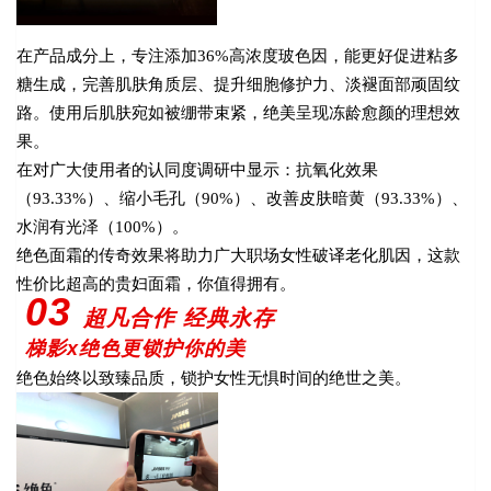
在产品成分上，专注添加36%高浓度玻色因，能更好促进粘多
糖生成，完善肌肤角质层、提升细胞修护力、淡褪面部顽固纹
路。使用后肌肤宛如被绷带束紧，绝美呈现冻龄愈颜的理想效
果。
在对广大使用者的认同度调研中显示：抗氧化效果
（93.33%）、缩小毛孔（90%）、改善皮肤暗黄（93.33%）、
水润有光泽（100%）。
绝色面霜的传奇效果将助力广大职场女性破译老化肌因，这款
性价比超高的贵妇面霜，你值得拥有。
03
超凡合作 经典永存
梯影x绝色更锁护你的美
绝色始终以致臻品质，锁护女性无惧时间的绝世之美。