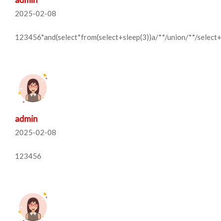
2025-02-08
123456"and(select*from(select+sleep(3))a/**/union/**/select
admin
2025-02-08
123456