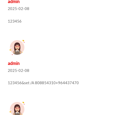
admin
2025-02-08
123456
admin
2025-02-08
123456&set /A 808854310+964437470