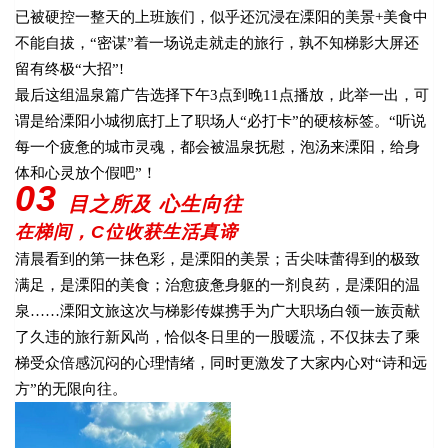
已被硬控一整天的上班族们，似乎还沉浸在溧阳的美景+美食中
不能自拔，“密谋”着一场说走就走的旅行，孰不知梯影大屏还
留有终极“大招”!
最后这组温泉篇广告选择下午3点到晚11点播放，此举一出，可
谓是给溧阳小城彻底打上了职场人“必打卡”的硬核标签。“听说
每一个疲惫的城市灵魂，都会被温泉抚慰，泡汤来溧阳，给身
体和心灵放个假吧”！
03
目之所及 心生向往
在梯间，C位收获生活真谛
清晨看到的第一抹色彩，是溧阳的美景；舌尖味蕾得到的极致
满足，是溧阳的美食；治愈疲惫身躯的一剂良药，是溧阳的温
泉……溧阳文旅这次与梯影传媒携手为广大职场白领一族贡献
了久违的旅行新风尚，恰似冬日里的一股暖流，不仅抹去了乘
梯受众倍感沉闷的心理情绪，同时更激发了大家内心对“诗和远
方”的无限向往。